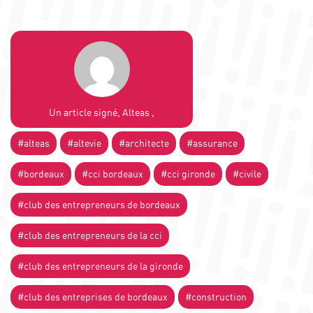
Un article signé, Alteas ,
#alteas
#altevie
#architecte
#assurance
#bordeaux
#cci bordeaux
#cci gironde
#civile
#club des entrepreneurs de bordeaux
#club des entrepreneurs de la cci
#club des entrepreneurs de la gironde
#club des entreprises de bordeaux
#construction