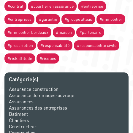
#contrat
#courtier en assurance
#entreprise
#entreprises
#garantie
#groupe alteas
#immobilier
#immobilier bordeaux
#maison
#partenaire
#prescription
#responsabilité
#responsabilité civile
#riskattitude
#risques
Catégorie(s)
Assurance construction
Assurance dommages-ouvrage
Assurances
Assurances des entreprises
Batiment
Chantiers
Constructeur
Construction