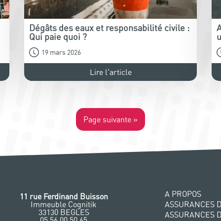
Dégâts des eaux et responsabilité civile :
A
Qui paie quoi ?
u
19 mars 2026
Lire l'article
Page suivante »
A PROPOS
11 rue Ferdinand Buisson
Immeuble Cognitik
ASSURANCES D
33130 BEGLES
ASSURANCES 
‭05 56 00 50 65