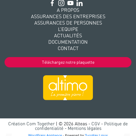
A PROPOS
ASSURANCES DES ENTREPRISES
ASSURANCES DE PERSONNES
L’EQUIPE
ACTUALITÉS
DOCUMENTATION
CONTACT
Téléchargez notre plaquette
Création Com Together
| © 2026 Alteas -
CGV
-
Politique de
confidentialité
-
Mentions légales
WordPress Appliance
- Powered by
TurnKey Linux