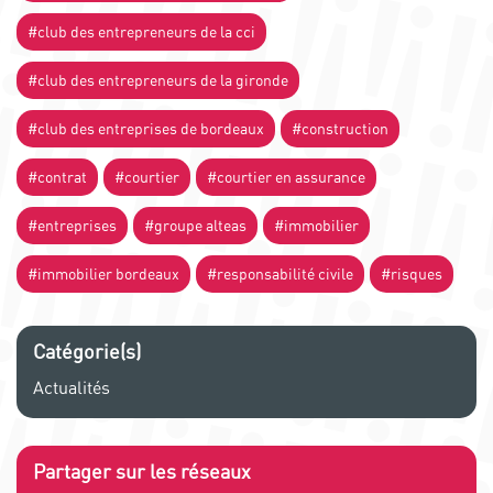
#club des entrepreneurs de la cci
#club des entrepreneurs de la gironde
#club des entreprises de bordeaux
#construction
#contrat
#courtier
#courtier en assurance
#entreprises
#groupe alteas
#immobilier
#immobilier bordeaux
#responsabilité civile
#risques
Catégorie(s)
Actualités
Partager sur les réseaux