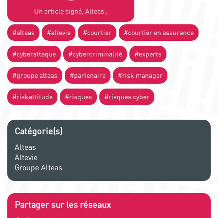
Un article signé, Alteas ,
#alteas
#altevie
#courtier
#courtier en assurance
#cyberattaque
#cybercriminalité
#experts
#groupe alteas
#partenaire
#risk manager
#riskattitude
#risques
#risques cyber
Catégorie(s)
Alteas
Altevie
Groupe Alteas
Partager sur les réseaux