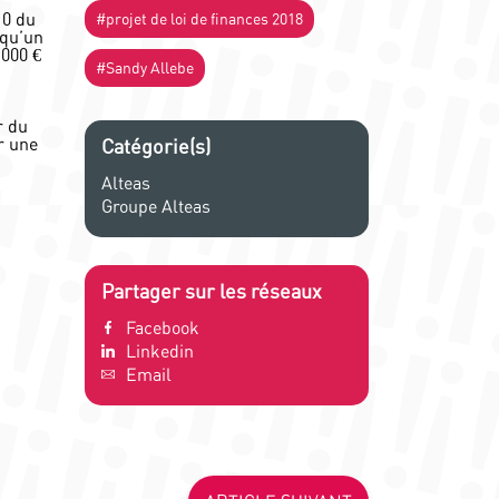
10 du
#projet de loi de finances 2018
 qu’un
 000 €
#Sandy Allebe
r du
r une
Catégorie(s)
Alteas
Groupe Alteas
Partager sur les réseaux
Facebook
Linkedin
Email