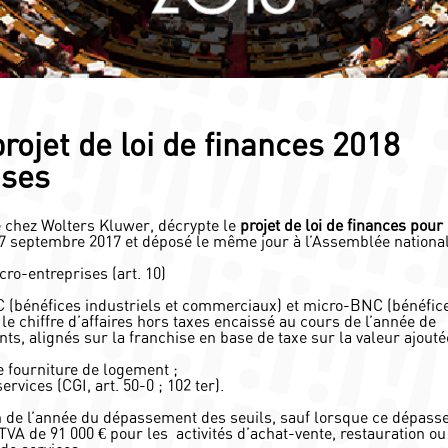
ojet de loi de finances 2018
ises
té chez Wolters Kluwer, décrypte le
projet de loi de finances pour
 27 septembre 2017 et déposé le même jour à l’Assemblée national
ro-entreprises (art. 10)
C (bénéfices industriels et commerciaux) et micro-BNC (bénéfic
e chiffre d’affaires hors taxes encaissé au cours de l’année de
ts, alignés sur la franchise en base de taxe sur la valeur ajouté
e fourniture de logement ;
rvices (CGI, art. 50-0 ; 102 ter).
in de l’année du dépassement des seuils, sauf lorsque ce dépas
 TVA de 91 000 € pour les activités d’achat-vente, restauration ou