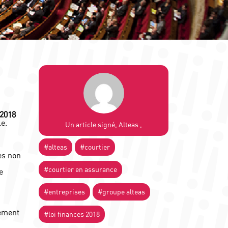
 2018
e.
Un article signé, Alteas ,
#alteas
#courtier
es non
#courtier en assurance
e
#entreprises
#groupe alteas
sement
#loi finances 2018