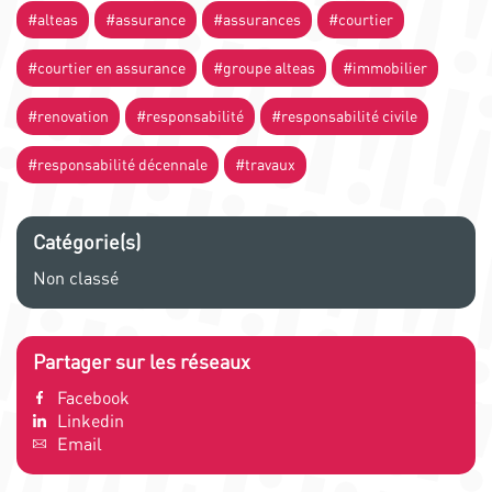
#alteas
#assurance
#assurances
#courtier
#courtier en assurance
#groupe alteas
#immobilier
#renovation
#responsabilité
#responsabilité civile
#responsabilité décennale
#travaux
Catégorie(s)
Non classé
Partager sur les réseaux
Facebook
Linkedin
Email