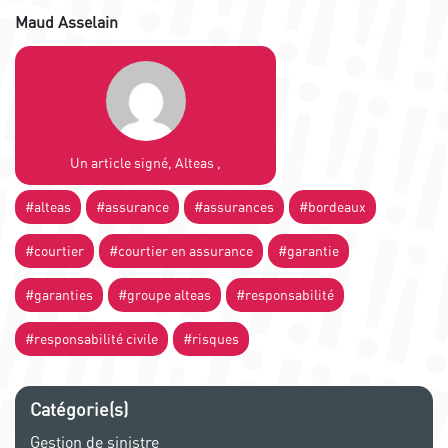
Maud Asselain
Un article signé, Alteas ,
#alteas
#assurance
#assurances
#bordeaux
#courtier
#courtier en assurance
#garantie
#garanties
#groupe alteas
#responsabilité
#responsabilité civile
#risques
Catégorie(s)
Gestion de sinistre