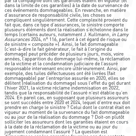
par la compagnie dont les garanties étaient en vigueur (et
dans la limite de ces garanties) à la date de survenance de
ces événements dommageables. En revanche, en matière
d’assurance de responsabilité civile, les choses se
compliquent singulièrement. Cette complexité provient du
fait que, dans ce type d’assurances, le sinistre comporte
plusieurs éléments dont la réalisation s’échelonne dans le
temps (certains auteurs, notamment J. Kullmann,
in Lamy
Assurances
2024, n° 116, parlent à cet égard de risque ou
de sinistre « composite »). Ainsi, le fait dommageable
(c’est-à-dire le fait générateur, le fait à l’origine du
dommage) peut précéder de plusieurs jours, mois, voire
années, l’apparition du dommage lui-même, la réclamation
de la victime et la condamnation judiciaire de l’assuré
responsable intervenant encore ultérieurement. Ainsi, par
exemple, des tuiles défectueuses ont été livrées (fait
dommageable) par l’entreprise assurée en 2020, elles se
délitent (réalisation du dommage) sous l’effet du gel durant
l’hiver 2021, la victime réclame indemnisation en 2022,
tandis que la responsabilité de l’assuré n’est établie qu’en
2024. En pareil cas, en supposant que plusieurs assureurs
se sont succédés entre 2020 et 2024, lequel d’entre eux doit
prendre en charge le sinistre ? Celui dont le contrat était en
vigueur au moment de la survenance du fait dommageable
ou au jour de la réalisation du dommage ? Doit-on plutôt
solliciter les assureurs dont les garanties étaient en cours
à la date de la réclamation de la victime ou au jour du
jugement condamnant l’assuré ? La question est