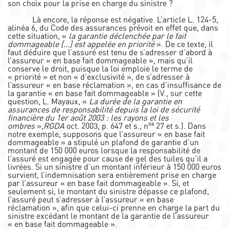
son choix pour la prise en charge du sinistre ?
Là encore, la réponse est négative. L’article L. 124-5,
alinéa 6, du Code des assurances prévoit en effet que, dans
cette situation, «
la garantie déclenchée par le fait
dommageable […] est appelée en priorité
». De ce texte, il
faut déduire que l’assuré est tenu de s’adresser d’abord à
l’assureur « en base fait dommageable », mais qu’il
conserve le droit, puisque la loi emploie le terme de
« priorité » et non « d’exclusivité », de s’adresser à
l’assureur « en base réclamation », en cas d’insuffisance de
la garantie « en base fait dommageable » (V., sur cette
question, L. Mayaux, «
La durée de la garantie en
assurances de responsabilité depuis la loi de sécurité
financière du 1er août 2003 : les rayons et les
os
ombres
»,
RGDA
oct. 2003, p. 647 et s., n
27 et s.). Dans
notre exemple, supposons que l’assureur « en base fait
dommageable » a stipulé un plafond de garantie d’un
montant de 150 000 euros lorsque la responsabilité de
l’assuré est engagée pour cause de gel des tuiles qu’il a
livrées. Si un sinistre d’un montant inférieur à 150 000 euros
survient, l’indemnisation sera entièrement prise en charge
par l’assureur « en base fait dommageable ». Si, et
seulement si, le montant du sinistre dépasse ce plafond,
l’assuré peut s’adresser à l’assureur « en base
réclamation », afin que celui-ci prenne en charge la part du
sinistre excédant le montant de la garantie de l’assureur
« en base fait dommageable ».