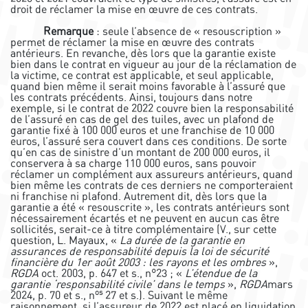
droit de réclamer la mise en œuvre de ces contrats.
Remarque
: seule l’absence de « resouscription »
permet de réclamer la mise en œuvre des contrats
antérieurs. En revanche, dès lors que la garantie existe
bien dans le contrat en vigueur au jour de la réclamation de
la victime, ce contrat est applicable, et seul applicable,
quand bien même il serait moins favorable à l’assuré que
les contrats précédents. Ainsi, toujours dans notre
exemple, si le contrat de 2022 couvre bien la responsabilité
de l’assuré en cas de gel des tuiles, avec un plafond de
garantie fixé à 100 000 euros et une franchise de 10 000
euros, l’assuré sera couvert dans ces conditions. De sorte
qu’en cas de sinistre d’un montant de 200 000 euros, il
conservera à sa charge 110 000 euros, sans pouvoir
réclamer un complément aux assureurs antérieurs, quand
bien même les contrats de ces derniers ne comporteraient
ni franchise ni plafond. Autrement dit, dès lors que la
garantie a été « resouscrite », les contrats antérieurs sont
nécessairement écartés et ne peuvent en aucun cas être
sollicités, serait-ce à titre complémentaire (V., sur cette
question, L. Mayaux, «
La durée de la garantie en
assurances de responsabilité depuis la loi de sécurité
financière du 1er août 2003 : les rayons et les ombres
»,
RGDA
oct. 2003, p. 647 et s., n°23 ; «
L’étendue de la
garantie ‘responsabilité civile’ dans le temps
»,
RGDA
mars
os
2024, p. 70 et s., n
27 et s.). Suivant le même
raisonnement, si l’assureur de 2022 est placé en liquidation