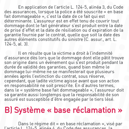
En application de l’article L. 124-5, alinéa 3, du Code
des assurances, lorsque la police a été souscrite « en base
fait dommageable », c’est la date de ce fait qui est
déterminante. L’assureur est en effet tenu de couvrir tout
dommage dont le fait générateur s’est produit entre la date
de prise d’effet et la date de résiliation ou d’expiration de la
garantie fournie par le contrat, quelle que soit la date des
autres éléments constitutifs du sinistre (C. assur., art. L.
124-5, al. 3).
Il en résulte que la victime a droit à l’indemnité
d’assurance dès lors que le dommage dont elle pâtit trouve
son origine dans un événement qui s’est produit pendant la
durée de validité des garanties, quand bien même le
dommage lui-même ne se manifesterait que plusieurs
années après l’extinction du contrat, sous réserve,
cependant, que ladite victime agisse avant que son action
en responsabilité ne soit prescrite. En d’autres termes,
dans le « système base fait dommageable », l’assureur doit
sa garantie aussi longtemps que la responsabilité de son
assuré est susceptible d’être engagée par le tiers lésé.
B) Système « base réclamation »
Dans le régime dit « en base réclamation », visé par
l’article L. 124-5, alinéa 4, du Code des assurances, la