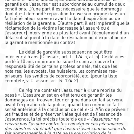
garantie de l’assureur est subordonnée au cumul de deux
conditions. D’une part il est nécessaire que le dommage
dont il est demandé réparation trouve son origine dans un
fait générateur survenu avant la date d’expiration ou de
résiliation de la garantie. D’autre part, il est impératif que la
réclamation de la victime (adressée à l’assuré ou à
l’assureur) intervienne au plus tard avant l’écoulement d’un
délai subséquent à la date de résiliation ou d’expiration de
la garantie mentionnée au contrat.
Le délai de garantie subséquent ne peut être
inférieur à 5 ans (C. assur., art. L. 124-5, al. 5). Ce délai est
porté à 10 ans minimum lorsque le contrat couvre la
responsabilité de certains professionnels, tels que les
notaires, les avocats, les huissiers, les commissaires-
priseurs, les syndics de copropriété, etc. (pour la liste
complète, v. C. assur., art. R. 124-2).
Ce régime contraint l’assureur à « une reprise du
passé ». L’assureur est en effet tenu de garantir les
dommages qui trouvent leur origine dans un fait survenu
avant l’expiration de la police, quand bien même ce fait
serait antérieur à la conclusion de celle-ci. Afin de prévenir
les fraudes et de préserver l’aléa qui est de l’essence de
l’assurance, la loi précise toutefois que «
l’assureur ne
couvre pas l’assuré contre les conséquences pécuniaires
des sinistres s’il établit que l’assuré avait connaissance du
fait dommageable à la date de la souscription de la