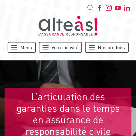
Menu
Votre activité
Nos produits
L’articulation des
garanties dans le temps
en assurance de
responsabilité civile