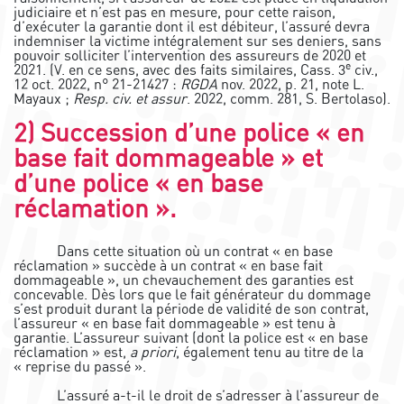
judiciaire et n’est pas en mesure, pour cette raison,
d’exécuter la garantie dont il est débiteur, l’assuré devra
indemniser la victime intégralement sur ses deniers, sans
pouvoir solliciter l’intervention des assureurs de 2020 et
e
2021. (V. en ce sens, avec des faits similaires, Cass. 3
civ.,
12 oct. 2022, n° 21-21427 :
RGDA
nov. 2022, p. 21, note L.
Mayaux ;
Resp. civ. et assur
. 2022, comm. 281, S. Bertolaso).
2) Succession d’une police « en
base fait dommageable » et
d’une police « en base
réclamation ».
Dans cette situation où un contrat « en base
réclamation » succède à un contrat « en base fait
dommageable », un chevauchement des garanties est
concevable. Dès lors que le fait générateur du dommage
s’est produit durant la période de validité de son contrat,
l’assureur « en base fait dommageable » est tenu à
garantie. L’assureur suivant (dont la police est « en base
réclamation » est,
a priori
, également tenu au titre de la
« reprise du passé ».
L’assuré a-t-il le droit de s’adresser à l’assureur de