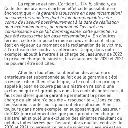
La réponse est non. L’article L. 124-5, alinéa 4, du
Code des assurances écarte en effet cette possibilité en
énonçant que «
la garantie [souscrite en base réclamation]
ne couvre les sinistres dont le fait dommageable a été
connu de l’assuré postérieurement à la date de résiliation
ou d’expiration que si, au moment où l’assuré a eu
connaissance de ce fait dommageable, cette garantie n’a
pas été resouscrite [en base réclamation]
». En d’autres
termes, ce texte impose la mise en œuvre du contrat qui
était en vigueur au moment de la réclamation de la victime,
à l’exclusion des contrats antérieurs. Ce qui, dans notre
exemple, aboutit à mettre à la charge de l’assureur de 2022
la prise en charge du sinistre, les assureurs de 2020 et 2021
ne pouvant être sollicités.
Attention toutefois, la libération des assureurs
antérieurs est subordonnée au fait que la garantie ait été
« resouscrite ». Il en résulte que, si le contrat en principe
appelé à jouer ne couvre pas le sinistre en raison d’une
exclusion qui ne figurait pas dans les contrats antérieurs, il
faut considérer que la garantie permettant la prise en
charge du sinistre n’a pas été « resouscrite ». Dans ce cas,
les assureurs antérieurs pourront être sollicités. Ainsi,
toujours dans notre exemple, en supposant que l’assureur
de 2022 (normalement désigné pour prendre en charge le
sinistre) ait stipulé une exclusion des sinistres résultant du
gel des tuiles livrées par l’assuré, alors que les contrats de
2020 et 2021 couvraient ce type de sinistres, l’assuré est en