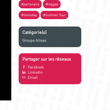
#partenaire
#reggae
#Someday
#Summer Tour
Catégorie(s)
Groupe Alteas
Partager sur les réseaux
Facebook
Linkedin
Email