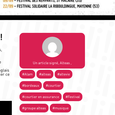
!
s,
e
Un article signé, Alteas ,
nglais
ger ce
#Alam
#alteas
#altevie
#bordeaux
#courtier
#courtier en assurance
#Festival
#groupe alteas
#musique