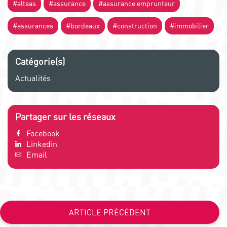
#alteas
#assurance
#assurance emprunteur
#assurances
#bordeaux
#construction
#immobilier
Catégorie(s)
Actualités
Partager sur les réseaux
Facebook
Linkedin
Email
ARTICLE PRÉCÉDENT