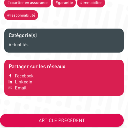
#courtier en assurance
#garantie
#immobilier
#responsabilité
Catégorie(s)
Actualités
Partager sur les réseaux
Facebook
Linkedin
Email
ARTICLE PRÉCÉDENT