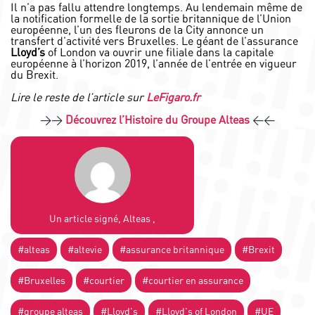
Il n’a pas fallu attendre longtemps. Au lendemain même de
la notification formelle de la sortie britannique de l’Union
européenne, l’un des fleurons de la City annonce un
transfert d’activité vers Bruxelles. Le géant de l’assurance
Lloyd’s
of London va ouvrir une filiale dans la capitale
européenne à l’horizon 2019, l’année de l’entrée en vigueur
du Brexit.
Lire le reste de l’article sur
LeFigaro.fr
>>
Découvrez l’Histoire du Groupe Alteas
<<
Un article signé, Alteas ,
#alteas
#altevie
#assurance britannique
#Brexit
#Bruxelles
#courtier
#courtier en assurance
#groupe alteas
#Lloyd's
#Lloyd's of London
#UE