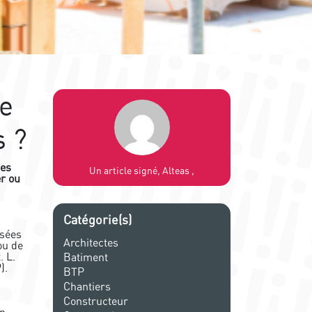
ne
s ?
les
Un article signé, Alteas ,
er ou
Catégorie(s)
osées
Architectes
ou de
. L.
Batiment
).
BTP
Chantiers
Constructeur
on