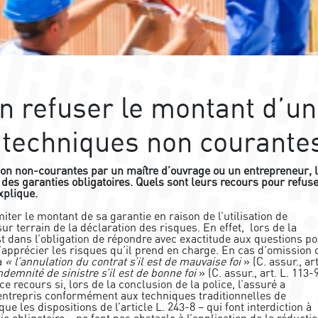
n refuser le montant d’u
 techniques non courante
tion non-courantes par un maître d’ouvrage ou un entrepreneur, 
des garanties obligatoires. Quels sont leurs recours pour refus
xplique.
iter le montant de sa garantie en raison de l’utilisation de
r terrain de la déclaration des risques. En effet, lors de la
st dans l’obligation de répondre avec exactitude aux questions p
d’apprécier les risques qu’il prend en charge. En cas d’omission 
 à
« l’annulation du contrat s’il est de mauvaise foi
» (C. assur., art
demnité de sinistre s’il est de bonne foi
» (C. assur., art. L. 113-9
e recours si, lors de la conclusion de la police, l’assuré a
 entrepris conformément aux techniques traditionnelles de
ue les dispositions de l’article L. 243-8 – qui font interdiction à
e obligatoire – ne font pas obstacle à l’application de la réducti