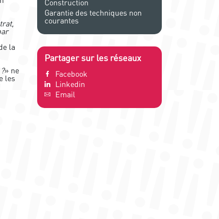
Construction
Garantie des techniques non
courantes
trat,
par
de la
Partager sur les réseaux
 ?
» ne
Facebook
e les
Linkedin
Email