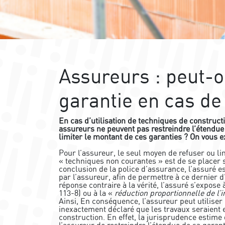
Assureurs : peut-o
garantie en cas de
En cas d’utilisation de techniques de construc
assureurs ne peuvent pas restreindre l’étendue 
limiter le montant de ces garanties ? On vous e
Pour l’assureur, le seul moyen de refuser ou lim
« techniques non courantes » est de se placer su
conclusion de la police d’assurance, l’assuré e
par l’assureur, afin de permettre à ce dernier 
réponse contraire à la vérité, l’assuré s’expose
113-8) ou à la «
réduction proportionnelle de l’in
Ainsi, En conséquence, l’assureur peut utiliser c
inexactement déclaré que les travaux seraient
construction. En effet, la jurisprudence estime q
l’assureur de restreindre l’étendue de sa garanti