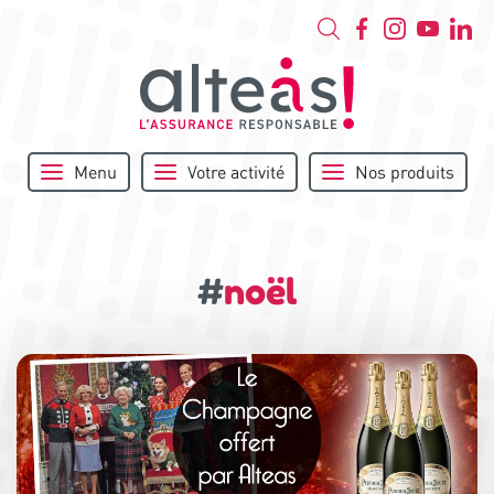
Menu
Votre activité
Nos produits
#
noël