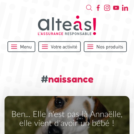
Menu
Votre activité
Nos produits
#
naissance