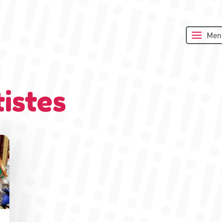
Men
istes