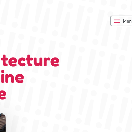
Men
itecture
ine
e