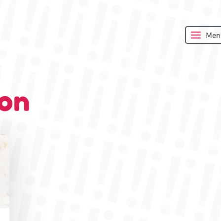
Men
ion