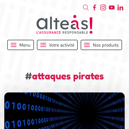
Menu
Votre activité
Nos produits
#
attaques pirates