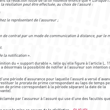
ans sa rédaction issue de la loi nouvelle énonce que «
Lorsque l
e la résiliation peut être effectuée, au choix de l’assuré :
;
chez le représentant de l’assureur ;
ion de contrat par un mode de communication à distance, par le
t.
e la notification
».
ition du « support durable », telle qu’elle figure à l’article L. 1
 désormais la possibilité de notifier à l’assureur son intention 
s d’une période d’assurance pour laquelle l’assuré a versé d’avan
restituer le
prorata
de prime correspondant au laps de temps p
ction de prime correspondant à la période séparant la date de la
vante).
réclamée par l’assureur à l’assuré qui use d’une des facultés que