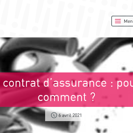
Men
u contrat d’assurance : po
comment ?
6 avril 2021