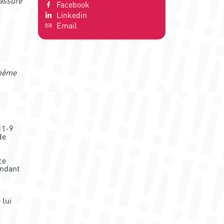
’assuré
Facebook
Linkedin
Email
 même
11-9
de
ce
endant
 lui