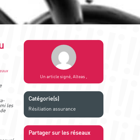
u
deaux
Un article signé, Alteas ,
e
Catégorie(s)
ra-
mi les
Résiliation assurance
 de
Partager sur les réseaux