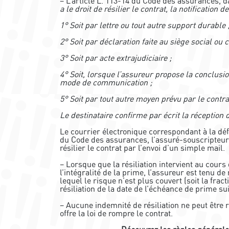
– L’article L. 113-14 du Code des assurances, d
a le droit de résilier le contrat, la notification d
1° Soit par lettre ou tout autre support durable 
2° Soit par déclaration faite au siège social ou 
3° Soit par acte extrajudiciaire ;
4° Soit, lorsque l’assureur propose la conclus
mode de communication ;
5° Soit par tout autre moyen prévu par le contra
Le destinataire confirme par écrit la réception d
Le courrier électronique correspondant à la défin
du Code des assurances, l’assuré-souscripteur a
résilier le contrat par l’envoi d’un simple mail.
– Lorsque que la résiliation intervient au cour
l’intégralité de la prime, l’assureur est tenu de 
lequel le risque n’est plus couvert (soit la fra
résiliation de la date de l’échéance de prime sui
– Aucune indemnité de résiliation ne peut être 
offre la loi de rompre le contrat.