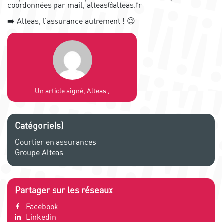
coordonnées par mail, alteas@alteas.fr
➡️
Alteas, l’assurance autrement !
😉
Un article signé, Alteas ,
Catégorie(s)
Courtier en assurances
Groupe Alteas
Partager sur les réseaux
Facebook
Linkedin