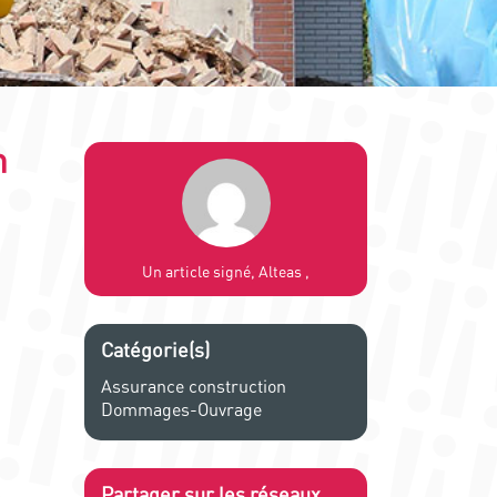
n
Un article signé, Alteas ,
Catégorie(s)
Assurance construction
Dommages-Ouvrage
Partager sur les réseaux