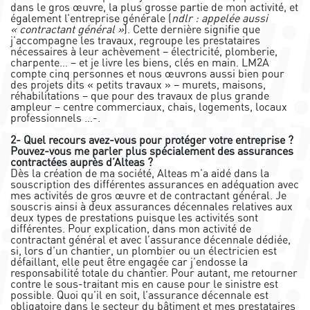
dans le gros œuvre, la plus grosse partie de mon activité, et
également l’entreprise générale (
ndlr : appelée aussi
« contractant général »
). Cette dernière signifie que
j’accompagne les travaux, regroupe les prestataires
nécessaires à leur achèvement – électricité, plomberie,
charpente… – et je livre les biens, clés en main. LM2A
compte cinq personnes et nous œuvrons aussi bien pour
des projets dits « petits travaux » – murets, maisons,
réhabilitations – que pour des travaux de plus grande
ampleur – centre commerciaux, chais, logements, locaux
professionnels …-.
2- Quel recours avez-vous pour protéger votre entreprise ?
Pouvez-vous me parler plus spécialement des assurances
contractées auprès d’Alteas ?
Dès la création de ma société, Alteas m’a aidé dans la
souscription des différentes assurances en adéquation avec
mes activités de gros œuvre et de contractant général. Je
souscris ainsi à deux assurances décennales relatives aux
deux types de prestations puisque les activités sont
différentes. Pour explication, dans mon activité de
contractant général et avec l’assurance décennale dédiée,
si, lors d’un chantier, un plombier ou un électricien est
défaillant, elle peut être engagée car j’endosse la
responsabilité totale du chantier. Pour autant, me retourner
contre le sous-traitant mis en cause pour le sinistre est
possible. Quoi qu’il en soit, l’assurance décennale est
obligatoire dans le secteur du bâtiment et mes prestataires