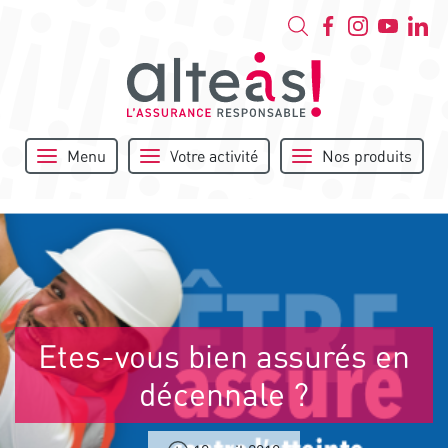
Menu
Votre activité
Nos produits
Etes-vous bien assurés en
décennale ?