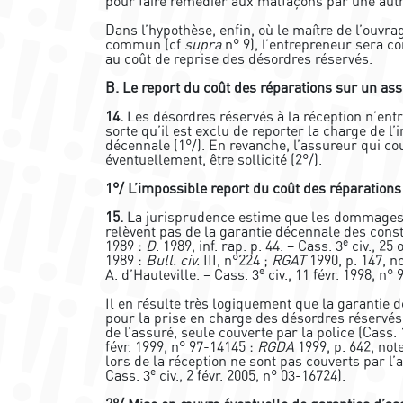
pour faire remédier aux malfaçons par une autr
Dans l’hypothèse, enfin, où le maître de l’ouvra
commun (cf
supra
n° 9), l’entrepreneur sera 
au coût de reprise des désordres réservés.
B. Le report du coût des réparations sur un as
14.
Les désordres réservés à la réception n’ent
sorte qu’il est exclu de reporter la charge de l
décennale (1°/). En revanche, l’assureur qui co
éventuellement, être sollicité (2°/).
1°/ L’impossible report du coût des réparations
15.
La jurisprudence estime que les dommages aya
relèvent pas de la garantie décennale des constr
e
1989 :
D
. 1989, inf. rap. p. 44. – Cass. 3
civ., 25 
1989 :
Bull. civ.
III, n°224 ;
RGAT
1990, p. 147, no
e
A. d’Hauteville. – Cass. 3
civ., 11 févr. 1998, n°
Il en résulte très logiquement que la garantie d
pour la prise en charge des désordres réservés,
de l’assuré, seule couverte par la police (Cass. 
févr. 1999, n° 97-14145 :
RGDA
1999, p. 642, not
lors de la réception ne sont pas couverts par l
e
Cass. 3
civ., 2 févr. 2005, n° 03-16724).