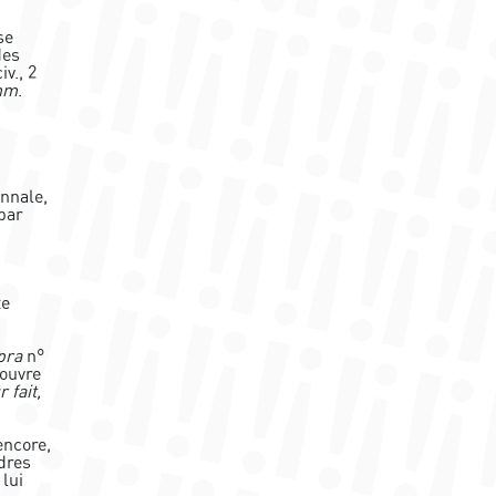
se
des
iv., 2
mm
.
ennale,
 par
te
pra
n°
 ouvre
r fait,
encore,
rdres
lui