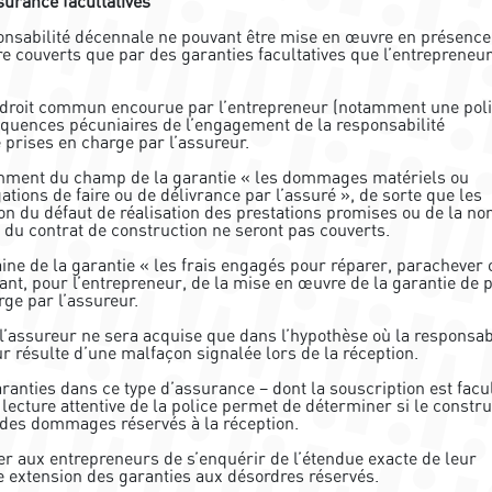
surance facultatives
onsabilité décennale ne pouvant être mise en œuvre en présence
e couverts que par des garanties facultatives que l’entrepreneu
e droit commun encourue par l’entrepreneur (notamment une pol
séquences pécuniaires de l’engagement de la responsabilité
e prises en charge par l’assureur.
uemment du champ de la garantie « les dommages matériels ou
ations de faire ou de délivrance par l’assuré », de sorte que les
on du défaut de réalisation des prestations promises ou de la no
 du contrat de construction ne seront pas couverts.
e de la garantie « les frais engagés pour réparer, parachever 
ltant, pour l’entrepreneur, de la mise en œuvre de la garantie de p
ge par l’assureur.
e l’assureur ne sera acquise que dans l’hypothèse où la responsab
r résulte d’une malfaçon signalée lors de la réception.
garanties dans ce type d’assurance – dont la souscription est facul
e lecture attentive de la police permet de déterminer si le constr
 des dommages réservés à la réception.
 aux entrepreneurs de s’enquérir de l’étendue exacte de leur
e extension des garanties aux désordres réservés.