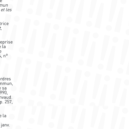
me
mmun
et les
trice
,
reprise
 la
e
4, n°
ordres
commun,
e sa
1990,
invaud.
p. 257,
e la
 janv.