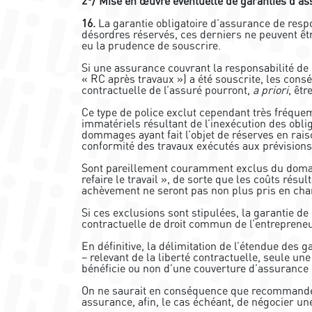
2°/ Mise en œuvre éventuelle de garanties d’as
16.
La garantie obligatoire d’assurance de resp
désordres réservés, ces derniers ne peuvent êtr
eu la prudence de souscrire.
Si une assurance couvrant la responsabilité d
« RC après travaux ») a été souscrite, les con
contractuelle de l’assuré pourront,
a priori
, êtr
Ce type de police exclut cependant très fréq
immatériels résultant de l’inexécution des oblig
dommages ayant fait l’objet de réserves en rais
conformité des travaux exécutés aux prévisions
Sont pareillement couramment exclus du domain
refaire le travail », de sorte que les coûts résu
achèvement ne seront pas non plus pris en char
Si ces exclusions sont stipulées, la garantie d
contractuelle de droit commun de l’entrepreneu
En définitive, la délimitation de l’étendue des 
– relevant de la liberté contractuelle, seule un
bénéficie ou non d’une couverture d’assurance
On ne saurait en conséquence que recommander
assurance, afin, le cas échéant, de négocier un