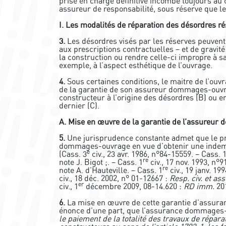
prise en charge définitive incombe toujours au
assureur de responsabilité, sous réserve que les
I. Les modalités de réparation des désordres r
3.
Les désordres visés par les réserves peuvent
aux prescriptions contractuelles – et de gravité 
la construction ou rendre celle-ci impropre à 
exemple, à l’aspect esthétique de l’ouvrage.
4.
Sous certaines conditions, le maitre de l’ouv
de la garantie de son assureur dommages-ouvra
constructeur à l’origine des désordres (B) ou en
dernier (C).
A. Mise en œuvre de la garantie de l’assureu
5.
Une jurisprudence constante admet que le prop
dommages-ouvrage en vue d’obtenir une indemni
e
(Cass. 3
civ., 23 avr. 1986, n°84-15559. – Cass. 
re
note J. Bigot ;. – Cass. 1
civ., 17 nov. 1993, n°9
re
note A. d’Hauteville. – Cass. 1
civ., 19 janv. 19
civ., 18 déc. 2002, n° 01-12667 :
Resp. civ. et as
er
civ., 1
décembre 2009, 08-14.620 :
RD imm.
201
6.
La mise en œuvre de cette garantie d’assuran
énonce d’une part, que l’assurance dommages-
le paiement de la totalité des travaux de répa