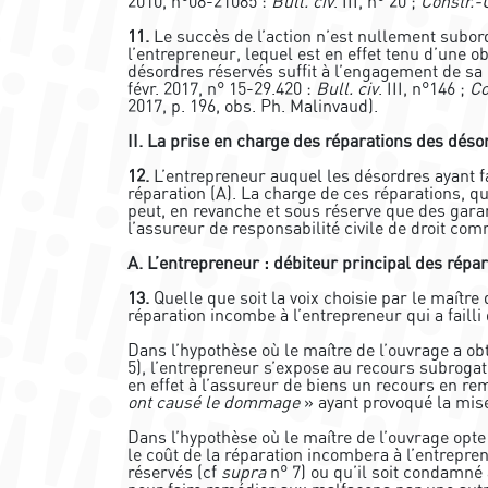
2010, n°08-21085 :
Bull. civ
. III, n° 20 ;
Constr.-
11.
Le succès de l’action n’est nullement subor
l’entrepreneur, lequel est en effet tenu d’une ob
désordres réservés suffit à l’engagement de sa 
févr. 2017, n° 15-29.420 :
Bull. civ
. III, n°146 ;
Co
2017, p. 196, obs. Ph. Malinvaud).
II. La prise en charge des réparations des déso
12.
L’entrepreneur auquel les désordres ayant fa
réparation (A). La charge de ces réparations, q
peut, en revanche et sous réserve que des garan
l’assureur de responsabilité civile de droit co
A. L’entrepreneur : débiteur principal des répa
13.
Quelle que soit la voix choisie par le maître
réparation incombe à l’entrepreneur qui a failli
Dans l’hypothèse où le maître de l’ouvrage a 
5), l’entrepreneur s’expose au recours subrogat
en effet à l’assureur de biens un recours en r
ont causé le dommage
» ayant provoqué la mise
Dans l’hypothèse où le maître de l’ouvrage opte
le coût de la réparation incombera à l’entrepre
réservés (cf
supra
n° 7) ou qu’il soit condamné