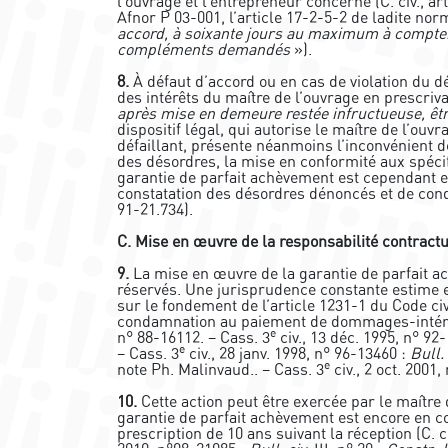
l’ouvrage et l’entrepreneur concerné (C. civ., a
Afnor P 03-001, l’article 17-2-5-2 de ladite no
accord, à soixante jours au maximum à compter 
compléments demandés
»).
8.
À défaut d’accord ou en cas de violation du dé
des intérêts du maître de l’ouvrage en prescriv
après mise en demeure restée infructueuse, être
dispositif légal, qui autorise le maître de l’ou
défaillant, présente néanmoins l’inconvénient de
des désordres, la mise en conformité aux spécifi
garantie de parfait achèvement est cependant en
constatation des désordres dénoncés et de con
91-21.734).
C. Mise en œuvre de la responsabilité contract
9.
La mise en œuvre de la garantie de parfait a
réservés. Une jurisprudence constante estime e
sur le fondement de l’article 1231-1 du Code ci
condamnation au paiement de dommages-intérêt
e
n° 88-16112. – Cass. 3
civ., 13 déc. 1995, n° 92
e
– Cass. 3
civ., 28 janv. 1998, n° 96-13460 :
Bull. 
e
note Ph. Malinvaud.. – Cass. 3
civ., 2 oct. 2001
10.
Cette action peut être exercée par le maître 
garantie de parfait achèvement est encore en c
prescription de 10 ans suivant la réception (C. ci