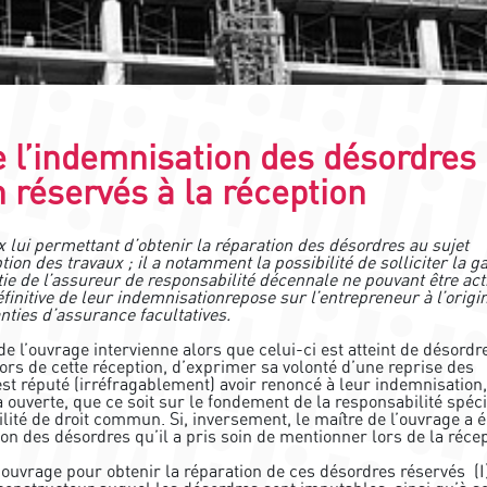
e l’indemnisation des désordres
 réservés à la réception
x lui permettant d’obtenir la réparation des désordres au sujet
ion des travaux ; il a notamment la possibilité de solliciter la g
 de l’assureur de responsabilité décennale ne pouvant être ac
initive de leur indemnisationrepose sur l’entrepreneur à l’origi
nties d’assurance facultatives.
 de l’ouvrage intervienne alors que celui-ci est atteint de désordr
 lors de cette réception, d’exprimer sa volonté d’une reprise des
 est réputé (irréfragablement) avoir renoncé à leur indemnisation
a ouverte, que ce soit sur le fondement de la responsabilité spéc
lité de droit commun. Si, inversement, le maître de l’ouvrage a 
tion des désordres qu’il a pris soin de mentionner lors de la récep
’ouvrage pour obtenir la réparation de ces désordres réservés (I)