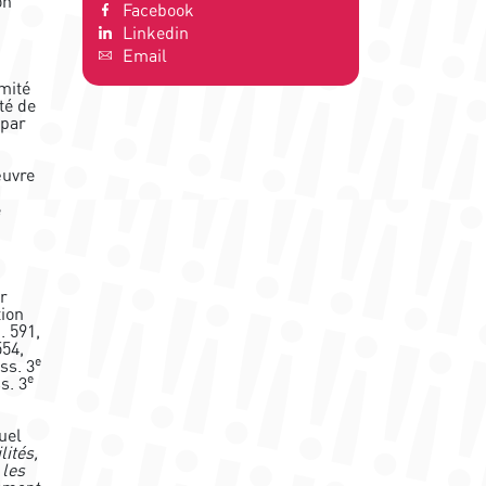
on
Facebook
Linkedin
Email
mité
té de
 par
œuvre
e
r
tion
. 591,
554,
e
ss. 3
e
s. 3
uel
ités,
 les