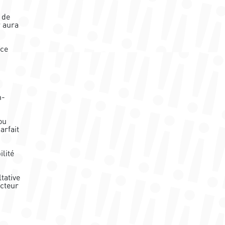
 de
r aura
ice
n-
ou
arfait
ilité
tative
ucteur