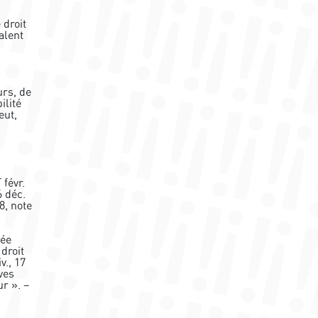
 droit
alent
urs, de
ilité
eut,
r
févr.
6 déc.
8, note
tée
droit
v., 17
ves
r ». –