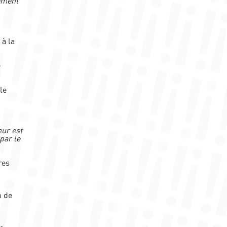
dement
 à la
e
le
eur est
par le
res
n de