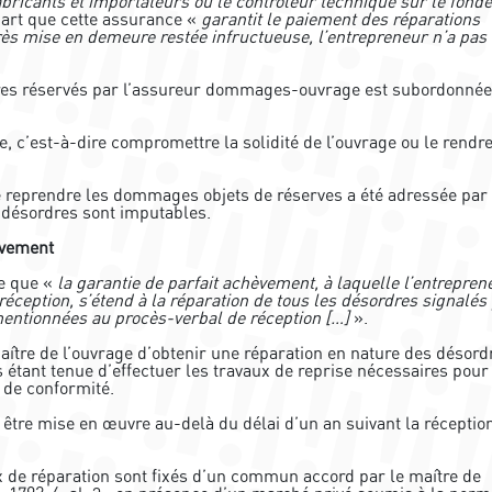
fabricants et importateurs ou le contrôleur technique sur le fon
 part que cette assurance «
garantit le paiement des réparations
rès mise en demeure restée infructueuse, l’entrepreneur n’a pas
rdres réservés par l’assureur dommages-ouvrage est subordonnée
e, c’est-à-dire compromettre la solidité de l’ouvrage ou le rendr
e reprendre les dommages objets de réserves a été adressée par 
s désordres sont imputables.
èvement
ce que «
la garantie de parfait achèvement, à laquelle l’entrepren
éception, s’étend à la réparation de tous les désordres signalés 
mentionnées au procès-verbal de réception […]
».
ître de l’ouvrage d’obtenir une réparation en nature des désord
rs étant tenue d’effectuer les travaux de reprise nécessaires pour
 de conformité.
t être mise en œuvre au-delà du délai d’un an suivant la réceptio
ux de réparation sont fixés d’un commun accord par le maître de