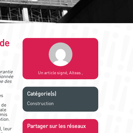
 de
arantie
Un article signé, Alteas ,
tionnée
ne des
Catégorie(s)
es
Construction
, de
iale
émis
tion.
Partager sur les réseaux
, leur