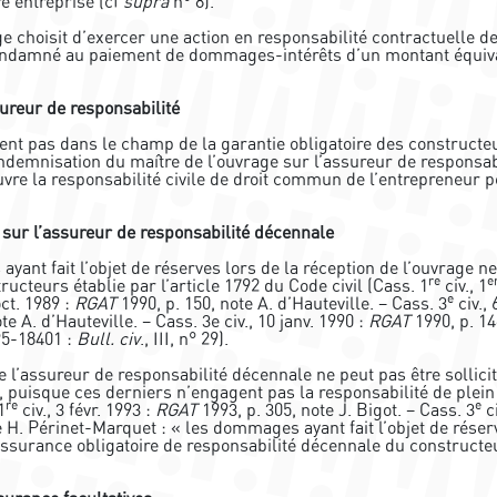
e entreprise (cf
supra
n° 8).
ge choisit d’exercer une action en responsabilité contractuelle de
condamné au paiement de dommages-intérêts d’un montant équiv
sureur de responsabilité
rent pas dans le champ de la garantie obligatoire des constructe
’indemnisation du maître de l’ouvrage sur l’assureur de responsab
uvre la responsabilité civile de droit commun de l’entrepreneur p
 sur l’assureur de responsabilité décennale
nt fait l’objet de réserves lors de la réception de l’ouvrage ne
re
e
ucteurs établie par l’article 1792 du Code civil (Cass. 1
civ., 1
e
oct. 1989 :
RGAT
1990, p. 150, note A. d’Hauteville. – Cass. 3
civ., 
te A. d’Hauteville. – Cass. 3e civ., 10 janv. 1990 :
RGAT
1990, p. 14
 95-18401 :
Bull. civ
., III, n° 29).
e l’assureur de responsabilité décennale ne peut pas être sollici
 puisque ces derniers n’engagent pas la responsabilité de plein 
re
e
1
civ., 3 févr. 1993 :
RGAT
1993, p. 305, note J. Bigot. – Cass. 3
ci
e H. Périnet-Marquet : « les dommages ayant fait l’objet de réser
’assurance obligatoire de responsabilité décennale du constructeu