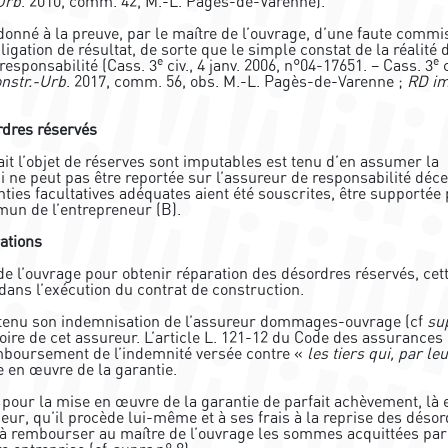
Urb
. 2010, comm. 42, M.-L. Pagès-de-Varenne).
donné à la preuve, par le maître de l’ouvrage, d’une faute commi
ligation de résultat, de sorte que le simple constat de la réalité 
e
e
responsabilité (Cass. 3
civ., 4 janv. 2006, n°04-17651. – Cass. 3
c
nstr.-Urb
. 2017, comm. 56, obs. M.-L. Pagès-de-Varenne ;
RD i
rdres réservés
it l’objet de réserves sont imputables est tenu d’en assumer la
ui ne peut pas être reportée sur l’assureur de responsabilité déc
ties facultatives adéquates aient été souscrites, être supportée
mmun de l’entrepreneur (B).
rations
 de l’ouvrage pour obtenir réparation des désordres réservés, cet
 dans l’exécution du contrat de construction.
obtenu son indemnisation de l’assureur dommages-ouvrage (cf
su
oire de cet assureur. L’article L. 121-12 du Code des assurances
emboursement de l’indemnité versée contre «
les tiers qui, par leu
 en œuvre de la garantie.
 pour la mise en œuvre de la garantie de parfait achèvement, là 
neur, qu’il procède lui-même et à ses frais à la reprise des déso
 à rembourser au maître de l’ouvrage les sommes acquittées par 