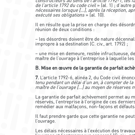
constructeurs au sens de l’article 1792-1, les 
de l’article 1792 du code civil
» (al. 1) ; d’autre
nécessaires lorsque […], après la réception, ap
exécuté ses obligations
» (al. 10).
Il en résulte que la prise en charge des déso
réunion de deux conditions :
– les désordres doivent être de nature décennal
impropre à sa destination (C. civ., art. 1792) ;
– une mise en demeure, restée infructueuse, d
maître de l’ouvrage à l’entreprise à laquelle le
B. Mise en œuvre de la garantie de parfait ach
7.
L’article 1792-6, alinéa 2, du Code civil énon
tenu pendant un délai d’un an, à compter de la r
maître de l’ouvrage […] au moyen de réserves 
La garantie de parfait achèvement permet au ma
réservés, l’entreprise à l’origine de ces dernie
remédier aux malfaçons, non-façons et défauts
Il faut prendre garde que cette garantie ne peu
l’ouvrage.
Les délais nécessaires à l’exécution des trava