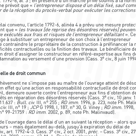
rt. 1792-6, al. 3 ; en présence d’un marché privé soumis à la nor
rme prévoit que «
l’entrepreneur dispose d’un délai fixé, sauf co
de la réception du procès-verbal pour exécuter les corrections 
lai convenu, l’article 1792-6, alinéa 4 a prévu une mesure protec
ant que «
les travaux [de reprise des désordres réservés] peuvent
 exécutés aux frais et risques de l’entrepreneur défaillant
». Ce
vrage à substituer un entrepreneur de son choix à l’entrepreneur
 contraindre le propriétaire de la construction à préfinancer la 
cités contractuelles ou la finition des travaux. Le bénéficiaire de
 droit d’assigner le constructeur en référé-expertise aux fins d
e
damnation au versement d’une provision (Cass. 3
civ., 8 juin 199
uelle de droit commun
chèvement ne s’impose pas au maître de l’ouvrage atteint de dés
n effet qu’une action en responsabilité contractuelle de droit 
vil, demeure ouverte contre l’entrepreneur aux fins d’obtention d
e
s en réparation des désordres réservés (Cass. 3
civ., 10 janv. 
-11.637 :
Bull. civ
. III, n° 255 ;
RD imm
. 1996, p. 223, note Ph. Mal
civ
. III, n° 19 ;
JCP
G 1998, I, 187, n° 30, G. Viney ;
RD imm.
1998, 
, n° 99-21759 :
RD imm
. 2002, p. 89, note Ph. Malinvaud).
de l’ouvrage dans le délai d’un an suivant la réception – alors qu
ours – mais également au-delà, jusqu’à expiration du délai de
e
e
v., art. 1792-4-3. Cass. 3
civ., 2 oct. 2001,
préc
. – Cass. 3
civ., 27