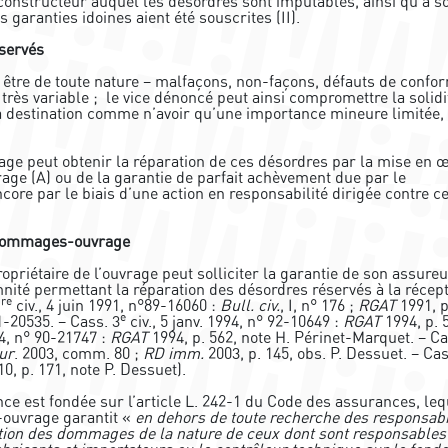
 constructeur auquel les désordres sont imputables, ainsi qu’à s
 garanties idoines aient été souscrites (II).
éservés
 être de toute nature – malfaçons, non-façons, défauts de confor
très variable ;
le vice dénoncé peut ainsi compromettre la solidi
sa destination comme n’avoir qu’une importance mineure limitée,
rage peut obtenir la réparation de ces désordres par la mise en 
ge (A) ou de la garantie de parfait achèvement due par le
core par le biais d’une action en responsabilité dirigée contre c
r dommages-ouvrage
riétaire de l’ouvrage peut solliciter la garantie de son assureu
té permettant la réparation des désordres réservés à la récep
re
1
civ., 4 juin 1991, n°89-16060 :
Bull. civ.
, I, n° 176 ;
RGAT
1991, p
e
1-20535. – Cass. 3
civ., 5 janv. 1994, n° 92-10649 :
RGAT
1994, p. 
94, n° 90-21747 :
RGAT
1994, p. 562, note H. Périnet-Marquet. – Ca
sur
. 2003, comm. 80 ;
RD imm.
2003, p. 145, obs. P. Dessuet. – Cas
0, p. 171, note P. Dessuet).
ce est fondée sur l’article L. 242-1 du Code des assurances, leq
ouvrage garantit «
en dehors de toute recherche des responsabil
ration des dommages de la nature de ceux dont sont responsables